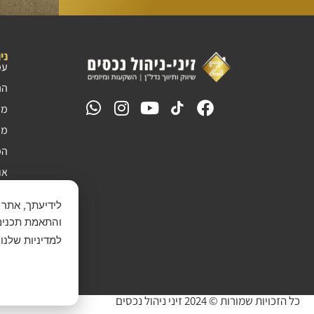
ני
עמ
הנ
מפ
מי
המ
או
צר
מד
תק
למדיניות שלנו.
הצ
כל הזכויות שמורות © 2024 זיני ניהול נכסים