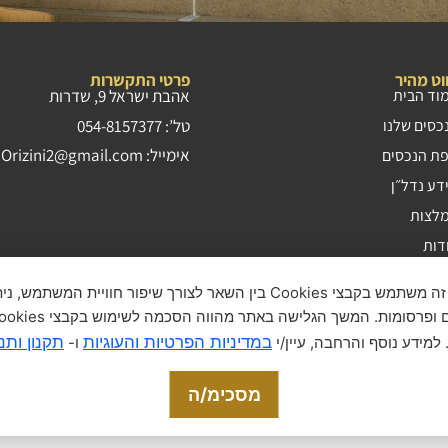
ווט מהיר
פרטי התקשרות
וד הבית
אהבת ישראל 9, שדרות
טל’:
054-8157377
כסים שלנו
אימייל:
Orizini2@gmail.com
ת הנכסים
דע נדל״ן
לצות
דות
ו קשר
לידיעתך, אתר זה משתמש בקבצי Cookies בין השאר לצורך שיפור חוויית המש
יניות פרטיות והעוגיות
נון האתר ותנאי שימוש
במדיניות הפרטיות והעוגיות
תקנון ותנ
 למידע נוסף והרחבה, עיין/י
ו-
הרת נגישות האתר
מסכימ/ה